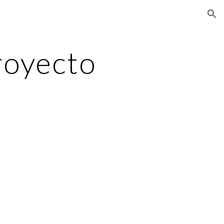
ion
royecto