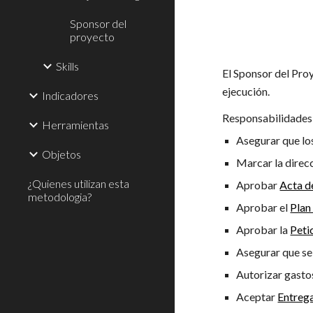
Sponsor del
proyecto
Skills
El Sponsor del Pro
ejecución.
Indicadores
Responsabilidades
Herramientas
Asegurar que lo
Objetos
Marcar la direcc
¿Quienes utilizan esta
Aprobar 
Acta d
metodologia?
Aprobar el 
Plan
Aprobar la 
Peti
Asegurar que se
Autorizar gasto
Aceptar 
Entreg